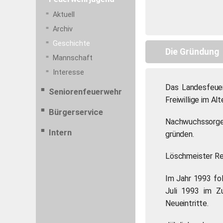
Aktuell
Archiv
Geschichte
Die Gründung
Mannschaft
Interesse
Das Landesfeuer
Seniorenfeuerwehr
Freiwillige im A
Bürgerservice
Nachwuchssorgen
Intern
gründen.
Löschmeister Re
Im Jahr 1993 fol
Juli 1993 im Z
Neueintritte.