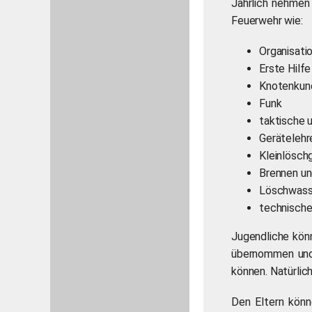
Jährlich nehmen
Feuerwehr wie:
Organisati
Erste Hilfe
Knotenkun
Funk
taktische 
Gerätelehr
Kleinlösch
Brennen u
Löschwass
technische
Jugendliche könn
übernommen und 
können. Natürlic
Den Eltern könn